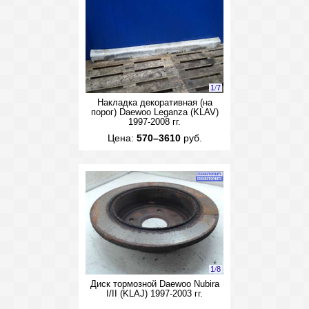
1
/
7
Накладка декоративная (на
порог) Daewoo Leganza (KLAV)
1997-2008 гг.
Цена:
570–3610
руб.
1
/
8
Диск тормозной Daewoo Nubira
I/II (KLAJ) 1997-2003 гг.