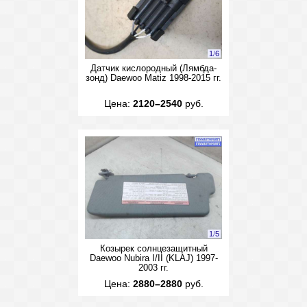
1
/
6
Датчик кислородный (Лямбда-
зонд) Daewoo Matiz 1998-2015 гг.
Цена:
2120–2540
руб.
1
/
5
Козырек солнцезащитный
Daewoo Nubira I/II (KLAJ) 1997-
2003 гг.
Цена:
2880–2880
руб.