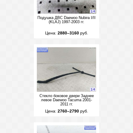
1
/
4
Подушка ДВС Daewoo Nubira I/II
(KLAJ) 1997-2003 гг.
Цена:
2880–3160
руб.
1
/
4
Стекло боковое двери Заднее
левое Daewoo Tacuma 2001-
2011 гг.
Цена:
2760–2790
руб.