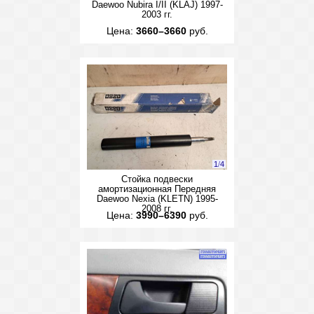
Daewoo Nubira I/II (KLAJ) 1997-
2003 гг.
Цена:
3660–3660
руб.
1
/
4
Стойка подвески
амортизационная Передняя
Daewoo Nexia (KLETN) 1995-
2008 гг.
Цена:
3990–6390
руб.