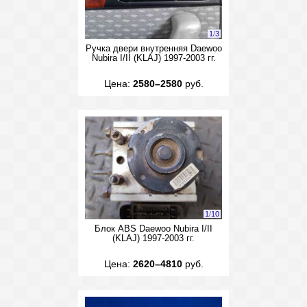
1
/
3
Ручка двери внутренняя Daewoo
Nubira I/II (KLAJ) 1997-2003 гг.
Цена:
2580–2580
руб.
1
/
10
Блок ABS Daewoo Nubira I/II
(KLAJ) 1997-2003 гг.
Цена:
2620–4810
руб.