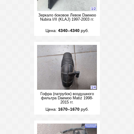
1
/
2
Зеркало боковое Левое Daewoo
Nubira I/II (KLAJ) 1997-2003 гг.
Цена:
4340–4340
руб.
1
/
4
Гофра (патрубок) воздушного
фильтра Daewoo Matiz 1998-
2015 гг.
Цена:
1670–1670
руб.