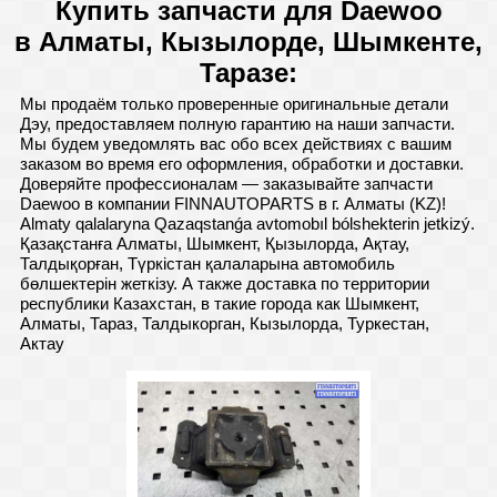
Купить запчасти для Daewoo
в Алматы, Кызылорде, Шымкенте,
Таразе:
Мы продаём только проверенные оригинальные детали
Дэу, предоставляем полную гарантию на наши запчасти.
Мы будем уведомлять вас обо всех действиях с вашим
заказом во время его оформления, обработки и доставки.
Доверяйте профессионалам — заказывайте запчасти
Daewoo в компании FINNAUTOPARTS в г. Алматы (KZ)!
Almaty qalalaryna Qazaqstanǵa avtomobıl bólshekterin jetkizý.
Қазақстанға Алматы, Шымкент, Қызылорда, Ақтау,
Талдықорған, Түркістан қалаларына автомобиль
бөлшектерін жеткізу. А также доставка по территории
республики Казахстан, в такие города как Шымкент,
Алматы, Тараз, Талдыкорган, Кызылорда, Туркестан,
Актау