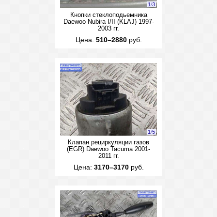
1
/
3
Кнопки стеклоподьемника
Daewoo Nubira I/II (KLAJ) 1997-
2003 гг.
Цена:
510–2880
руб.
1
/
5
Клапан рециркуляции газов
(EGR) Daewoo Tacuma 2001-
2011 гг.
Цена:
3170–3170
руб.