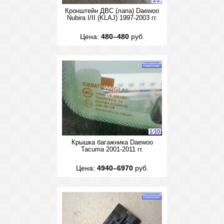
1
/
2
Кронштейн ДВС (лапа) Daewoo
Nubira I/II (KLAJ) 1997-2003 гг.
Цена:
480–480
руб.
1
/
10
Крышка багажника Daewoo
Tacuma 2001-2011 гг.
Цена:
4940–6970
руб.