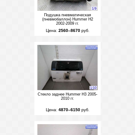
1
/
9
Подушка пневматическая
(пневмобаллон) Hummer H2
2002-2009 гг.
Цена:
2560–8670
руб.
1
/
10
Стекло заднее Hummer H3 2005-
2010 гг.
Цена:
4870–6150
руб.