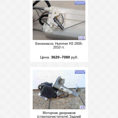
1
/
11
Бензонасос Hummer H3 2005-
2010 гг.
Цена:
3620–7080
руб.
1
/
5
Моторчик дворников
(стеклоочистителя) Задний