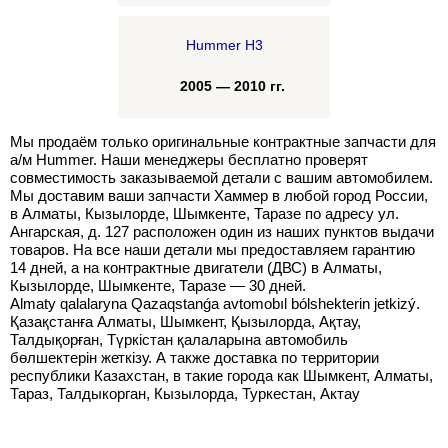
Hummer H3
2005 — 2010 гг.
Мы продаём только оригинальные контрактные запчасти для
а/м Hummer. Наши менеджеры бесплатно проверят
совместимость заказываемой детали с вашим автомобилем.
Мы доставим ваши запчасти Хаммер в любой город России,
в Алматы, Кызылорде, Шымкенте, Таразе по адресу ул.
Ангарская, д. 127 расположен один из наших пунктов выдачи
товаров. На все наши детали мы предоставляем гарантию
14 дней, а на контрактные двигатели (ДВС) в Алматы,
Кызылорде, Шымкенте, Таразе — 30 дней.
Almaty qalalaryna Qazaqstanǵa avtomobıl bólshekterin jetkizý.
Қазақстанға Алматы, Шымкент, Қызылорда, Ақтау,
Талдықорған, Түркістан қалаларына автомобиль
бөлшектерін жеткізу. А также доставка по территории
республики Казахстан, в такие города как Шымкент, Алматы,
Тараз, Талдыкорган, Кызылорда, Туркестан, Актау