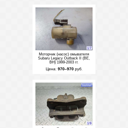
1
/
7
Моторчик (насос) омывателя
Subaru Legacy Outback II (BE,
BH) 1999-2003 гг.
Цена:
970–970
руб.
1
/
9