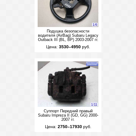
1
/
6
Подушка безопасности
водителя (AirBag) Subaru Legacy
Outback III (BL, BP) 2003-2007 гг.
Цена:
3530–4950
руб.
1
/
11
Суппорт Передний правый
Subaru Impreza II (GD, GG) 2000-
2007 гг.
Цена:
2750–17930
руб.