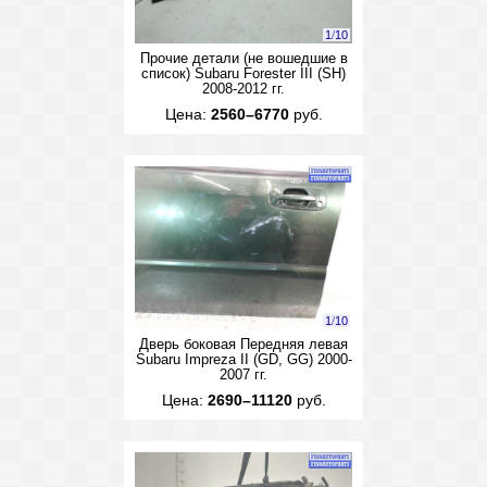
1
/
10
Прочие детали (не вошедшие в
список) Subaru Forester III (SH)
2008-2012 гг.
Цена:
2560–6770
руб.
1
/
10
Дверь боковая Передняя левая
Subaru Impreza II (GD, GG) 2000-
2007 гг.
Цена:
2690–11120
руб.