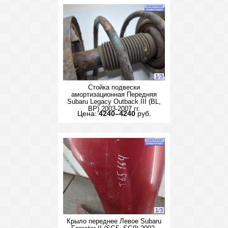
1
/
3
Стойка подвески
амортизационная Передняя
Subaru Legacy Outback III (BL,
BP) 2003-2007 гг.
Цена:
4240–4240
руб.
1
/
3
Крыло переднее Левое Subaru