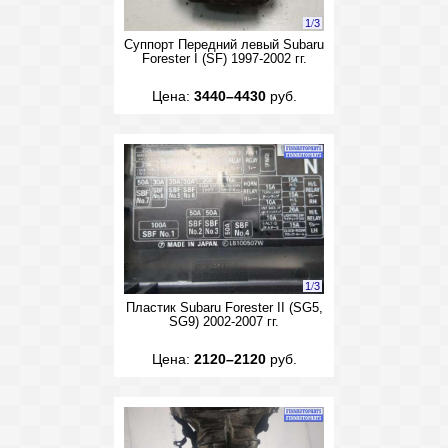
1
/
3
Суппорт Передний левый Subaru
Forester I (SF) 1997-2002 гг.
Цена:
3440–4430
руб.
1
/
3
Пластик Subaru Forester II (SG5,
SG9) 2002-2007 гг.
Цена:
2120–2120
руб.