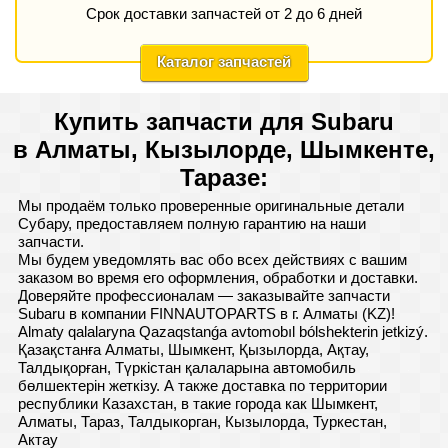
Срок доставки запчастей от 2 до 6 дней
Каталог запчастей
Купить запчасти для Subaru
в Алматы, Кызылорде, Шымкенте,
Таразе:
Мы продаём только проверенные оригинальные детали
Субару, предоставляем полную гарантию на наши
запчасти.
Мы будем уведомлять вас обо всех действиях с вашим
заказом во время его оформления, обработки и доставки.
Доверяйте профессионалам — заказывайте запчасти
Subaru в компании FINNAUTOPARTS в г. Алматы (KZ)!
Almaty qalalaryna Qazaqstanǵa avtomobıl bólshekterin jetkizý.
Қазақстанға Алматы, Шымкент, Қызылорда, Ақтау,
Талдықорған, Түркістан қалаларына автомобиль
бөлшектерін жеткізу. А также доставка по территории
республики Казахстан, в такие города как Шымкент,
Алматы, Тараз, Талдыкорган, Кызылорда, Туркестан,
Актау