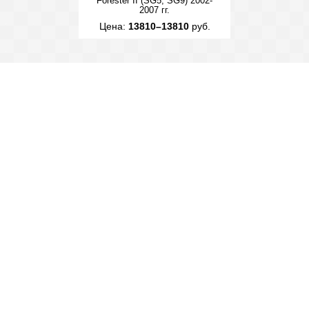
Forester II (SG5, SG9) 2002-
2007 гг.
Цена:
13810–13810
руб.