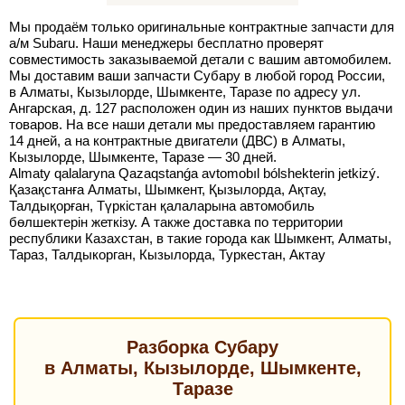
Мы продаём только оригинальные контрактные запчасти для
а/м Subaru. Наши менеджеры бесплатно проверят
совместимость заказываемой детали с вашим автомобилем.
Мы доставим ваши запчасти Субару в любой город России,
в Алматы, Кызылорде, Шымкенте, Таразе по адресу ул.
Ангарская, д. 127 расположен один из наших пунктов выдачи
товаров. На все наши детали мы предоставляем гарантию
14 дней, а на контрактные двигатели (ДВС) в Алматы,
Кызылорде, Шымкенте, Таразе — 30 дней.
Almaty qalalaryna Qazaqstanǵa avtomobıl bólshekterin jetkizý.
Қазақстанға Алматы, Шымкент, Қызылорда, Ақтау,
Талдықорған, Түркістан қалаларына автомобиль
бөлшектерін жеткізу. А также доставка по территории
республики Казахстан, в такие города как Шымкент, Алматы,
Тараз, Талдыкорган, Кызылорда, Туркестан, Актау
Разборка Субару
в Алматы, Кызылорде, Шымкенте,
Таразе