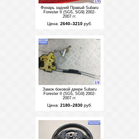
1
/
9
Фонарь задний Правый Subaru
Forester II (SG5, SG9) 2002-
2007 гг.
Цена:
2640–3210
руб.
1
/
9
Замок боковой двери Subaru
Forester II (SG5, SG9) 2002-
2007 гг.
Цена:
2180–2830
руб.