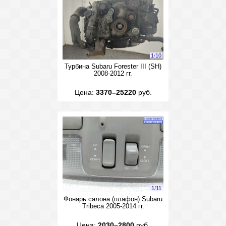
1
/
10
Турбина Subaru Forester III (SH)
2008-2012 гг.
Цена:
3370–25220
руб.
1
/
11
Фонарь салона (плафон) Subaru
Tribeca 2005-2014 гг.
Цена:
2030–2800
руб.