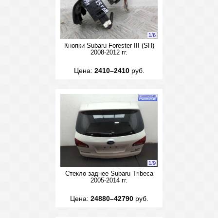
1
/
6
Кнопки Subaru Forester III (SH)
2008-2012 гг.
Цена:
2410–2410
руб.
1
/
9
Стекло заднее Subaru Tribeca
2005-2014 гг.
Цена:
24880–42790
руб.